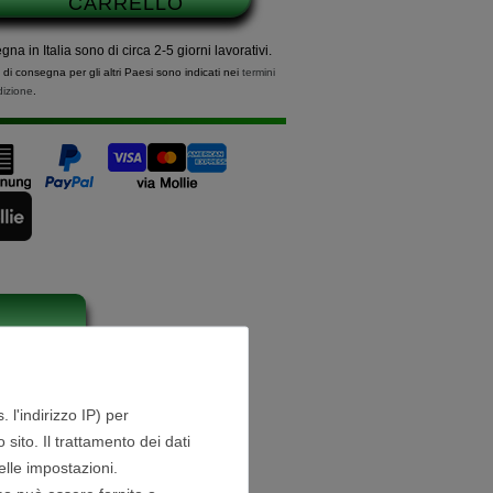
CARRELLO
na in Italia sono di circa 2-5 giorni lavorativi.
i di consegna per gli altri Paesi sono indicati nei
termini
dizione
.
ecensioni
. l'indirizzo IP) per
 sito. Il trattamento dei dati
one:
elle impostazioni.