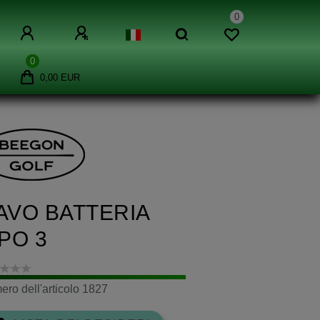
0
0
0,00 EUR
AVO BATTERIA
IPO 3
ro dell'articolo
1827