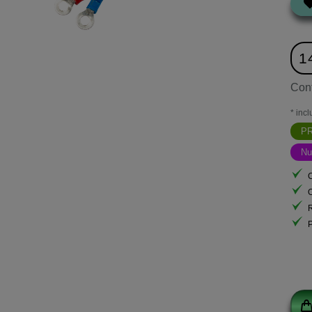
1
Con
* incl
PR
Nu
O
P