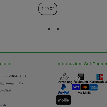
4,90 € *
Veloce
Informazioni Sul Paga
551 - 20048193
p@beegon.de
p-Chat
ura: