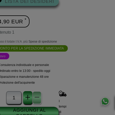
LISTA DEI DESIDERI
*
4,90 EUR
tenuto
1
uso il totale I.V.A. più
Spese di spedizione
ONTO PER LA SPEDIZIONE IMMEDIATA
ovo
Consulenza individuale e personale
rdinato entro le 13:00 - spedito oggi
Riparazione e manutenzione 48 ore
rotezione dell'acquirente
I
tempi
AGGIUNGI AL
di