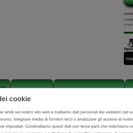
conseg
I temp
di spe
one
Ulteriori dettagli
Persona responsabile dell'UE
R
 simili sul nostro sito web e trattiamo dati personali dei visitatori (ad es
unci, integrare media di fornitori terzi o analizzare gli accessi al nostro
Contenuto della confezi
kie impostati. Condividiamo questi dati con terze parti che indichiamo n
femmina (solo 2 pin occupati)
Cavo batteria