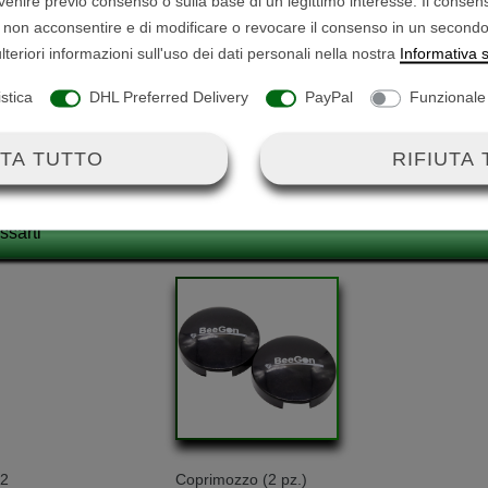
vvenire previo consenso o sulla base di un legittimo interesse. Il consen
le: 16 A per contatto - < 50 V
tto di non acconsentire e di modificare o revocare il consenso in un seco
lteriori informazioni sull'uso dei dati personali nella nostra
Informativa s
ca 34 cm
istica
DHL Preferred Delivery
PayPal
Funzionale
terminale ad anello M6
TA TUTTO
RIFIUTA
ssarti
 2
Coprimozzo (2 pz.)