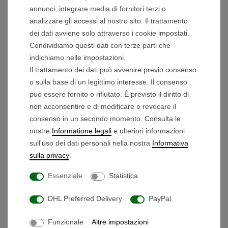
annunci, integrare media di fornitori terzi o
ICH MÖCHTE MEINEN
analizzare gli accessi al nostro sito. Il trattamento
GOLFTROLLEY VON
dei dati avviene solo attraverso i cookie impostati.
BEEGON GOLF
Condividiamo questi dati con terze parti che
ZURÜCKGEBEN. WAS IST
indichiamo nelle impostazioni.
ZU BEACHTEN?
Il trattamento dei dati può avvenire previo consenso
o sulla base di un legittimo interesse. Il consenso
WER TRÄGT IM FALL EINES
può essere fornito o rifiutato. È previsto il diritto di
WIDERRUFS DIE
non acconsentire e di modificare o revocare il
RÜCKSENDEKOSTEN?
consenso in un secondo momento. Consulta le
nostre
Informatione legali
e ulteriori informazioni
sull'uso dei dati personali nella nostra
Informativa
HABE ICH EINE GARANTIE
sulla privacy
.
AUF MEINEN BEEGON-
GOLF GOLFTROLLEY?
Essenziale
Statistica
DHL Preferred Delivery
PayPal
WAS HABE ICH
GARANTIEFALL ZU TUN?
Funzionale
Altre impostazioni