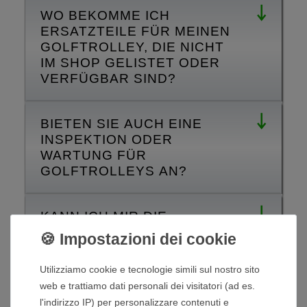
WO BEKOMME ICH
ERSATZTEILE FÜR MEINEN
GOLFTROLLEY, DIE NICHT
IM SHOP GELISTET ODER
VERFÜGBAR SIND?
BIETEN SIE AUCH EINE
INSPEKTION ODER
WARTUNG FÜR
GOLFTROLLEYS AN?
KANN ICH MIR DIE
GOLFTROLLEYS VON
BEEGON GOLF
ANSCHAUEN ODER PROBE
Utilizziamo cookie e tecnologie simili sul nostro sito
FAHREN?
web e trattiamo dati personali dei visitatori (ad es.
l'indirizzo IP) per personalizzare contenuti e