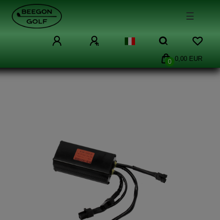
☰
0,00 EUR
0