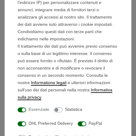
l'indirizzo IP) per personalizzare contenuti e
2x spina piatta (maschio) per motore
annunci, integrare media di fornitori terzi o
1x JST SMP-05V-BC per cablaggio
analizzare gli accessi al nostro sito. Il trattamento
1x GX-12-3 (maschio) per il collegamento
dei dati avviene solo attraverso i cookie impostati.
della batteria
Condividiamo questi dati con terze parti che
indichiamo nelle impostazioni.
Il trattamento dei dati può avvenire previo consenso
Contenuto della confezione:
o sulla base di un legittimo interesse. Il consenso
Centralina elettrica 12V
può essere fornito o rifiutato. È previsto il diritto di
non acconsentire e di modificare o revocare il
Dimensioni: L/L/H 10,9 cm / 5,7 cm / 3,7 cm
consenso in un secondo momento. Consulta le
nostre
Informatione legali
e ulteriori informazioni
sull'uso dei dati personali nella nostra
Informativa
sulla privacy
.
Prodotti che potrebbero interessarti
Essenziale
Statistica
Ruota anteriore - Tipo 2 -
DHL Preferred Delivery
PayPal
Argento