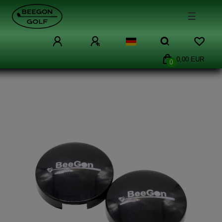
☰
0,00 EUR
0