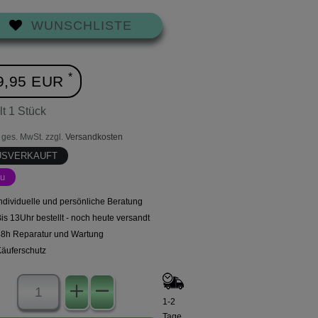
WUNSCHLISTE
*
9,95 EUR
lt
1
Stück
l. ges. MwSt. zzgl.
Versandkosten
USVERKAUFT
u
ndividuelle und persönliche Beratung
is 13Uhr bestellt - noch heute versandt
48h Reparatur und Wartung
Käuferschutz
1-2
Tage