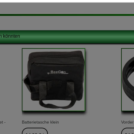
en könnten
t -
Batterietasche klein
Vorder