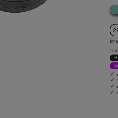
2
Inha
* ink
A
Ne
I
B