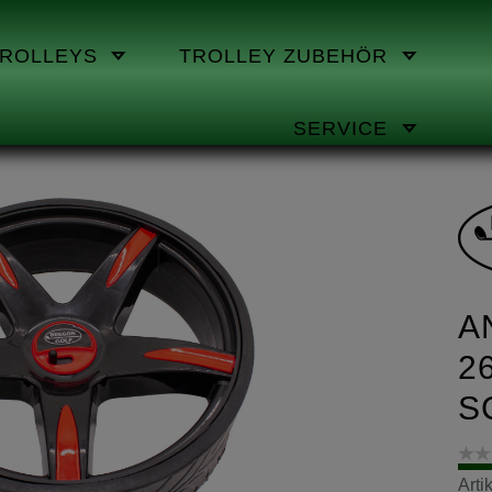
TROLLEYS
TROLLEY ZUBEHÖR
SERVICE
A
2
S
Art