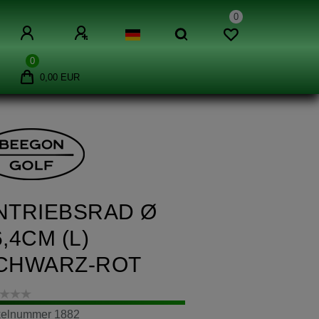
0
0
0,00 EUR
NTRIEBSRAD Ø
6,4CM (L)
CHWARZ-ROT
ikelnummer
1882