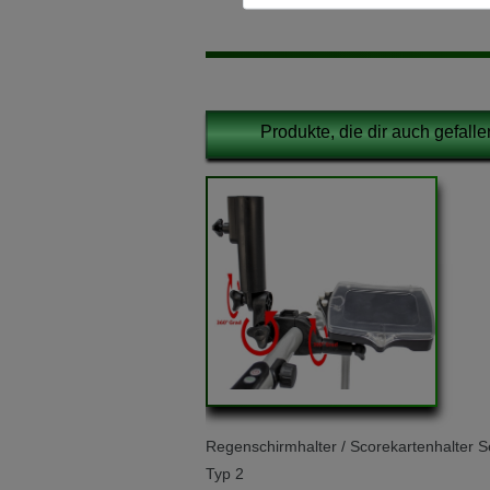
Produkte, die dir auch gefall
Regenschirmhalter / Scorekartenhalter Se
Typ 2