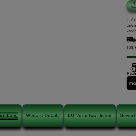
Liefe
Liefer
Versan
100,-
hreibung
Weitere Details
EU-Verantwortlicher
Bewert