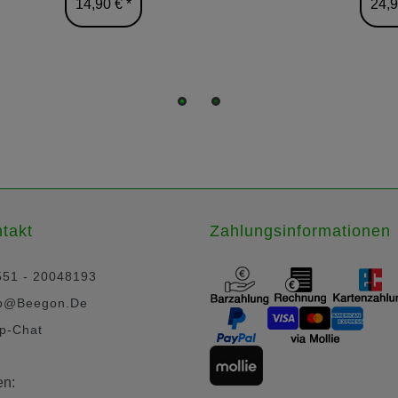
14,90 € *
24,9
takt
Zahlungsinformationen
551 - 20048193
p@beegon.de
p-Chat
en: