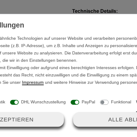
Technische Details:
Ausführung:
LINKS
r den GT-S500T.
Farbe der Felge: Schwa
ähnliche Technologien auf unserer Website und verarbeiten persone
Außendurchmesser mit 
hung, hast Du einen erhöten
ite (z.B. IP-Adresse), um z.B. Inhalte und Anzeigen zu personalisiere
Außendurchmesser Felg
en.
f unsere Website zu analysieren. Die Datenverarbeitung erfolgt erst du
Felgenbreite: 75mm
n, die wir in den Einstellungen benennen.
Durchmesser Achsaufn
 viele Stöße und lässt den
it Einwilligung oder aufgrund eines berechtigten Interesses erfolgen.
steht das Recht, nicht einzuwilligen und die Einwilligung zu einem sp
e lässtige Vibrationen.
n Sie unser
Impressum
und weitere Hinweise zur Verwendung persone
Trolleys, dank der montierten
stik
DHL Wunschzustellung
PayPal
Funktional
KZEPTIEREN
ALLE AB
eite