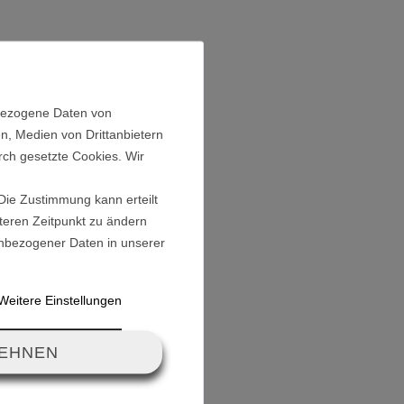
rz-Rot
nbezogene Daten von
Reifen: 26,4cm
n, Medien von Drittanbietern
e: 25,7cm
rch gesetzte Cookies. Wir
ahme: 12mm
 Die Zustimmung kann erteilt
äteren Zeitpunkt zu ändern
nbezogener Daten in unserer
Weitere Einstellungen
LEHNEN