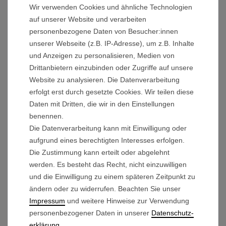
Vibrationen.
Wir verwenden Cookies und ähnliche Technologien
auf unserer Website und verarbeiten
Mit dem Doppelverschluß, haben die Räder noch
personenbezogene Daten von Besucher:innen
unserer Webseite (z.B. IP-Adresse), um z.B. Inhalte
besseren Halt auf der Achse.
und Anzeigen zu personalisieren, Medien von
Technische Details:
Drittanbietern einzubinden oder Zugriffe auf unsere
Ausführung:
Rechts
Website zu analysieren. Die Datenverarbeitung
erfolgt erst durch gesetzte Cookies. Wir teilen diese
Farbe der Felge: Silber
Daten mit Dritten, die wir in den Einstellungen
Außendurchmesser mit Reifen: 32,8cm
benennen.
Außendurchmesser Felge: 31,5cm
Die Datenverarbeitung kann mit Einwilligung oder
Felgenbreite: 68mm
aufgrund eines berechtigten Interesses erfolgen.
Durchmesser Achsaufnahme: 12mm
Die Zustimmung kann erteilt oder abgelehnt
werden. Es besteht das Recht, nicht einzuwilligen
und die Einwilligung zu einem späteren Zeitpunkt zu
Lieferumfang:
ändern oder zu widerrufen. Beachten Sie unser
Antriebsrad rechte Seite
Impressum
und weitere Hinweise zur Verwendung
personenbezogener Daten in unserer
Daten­schutz­
erklärung
.