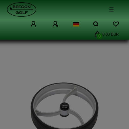
☰
0,00 EUR
0