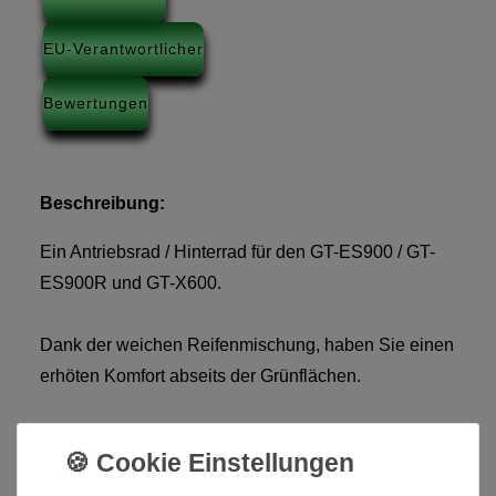
EU-Verantwortlicher
Bewertungen
Beschreibung:
Ein Antriebsrad / Hinterrad für den GT-ES900 / GT-
ES900R und GT-X600.
Dank der weichen Reifenmischung, haben Sie einen
erhöten Komfort abseits der Grünflächen.
Die Reifenmischung absorbiert viele Stöße und lässt
den Golftrolley ruhiger laufen, ohne lässtige