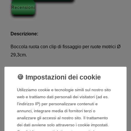
Recensioni
Descrizione:
Boccola ruota con clip di fissaggio per ruote motrici Ø
29,3cm.
La boccola della ruota ha un supporto per i
coprimozzi.
Dettagli tecnici:
Utilizziamo cookie e tecnologie simili sul nostro sito
web e trattiamo dati personali dei visitatori (ad es.
Diametro esterno: 15,7 mm / 42,8 mm
l'indirizzo IP) per personalizzare contenuti e
Diametro interno: 12 mm
annunci, integrare media di fornitori terzi o
Altezza: 32 mm / 44,6 mm
analizzare gli accessi al nostro sito. Il trattamento
dei dati avviene solo attraverso i cookie impostati.