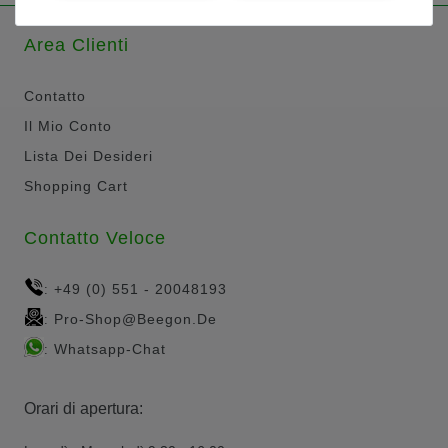
Area Clienti
Contatto
Il Mio Conto
Lista Dei Desideri
Shopping Cart
Contatto Veloce
+49 (0) 551 - 20048193
:
Pro-Shop@beegon.de
:
Whatsapp-Chat
:
Orari di apertura: