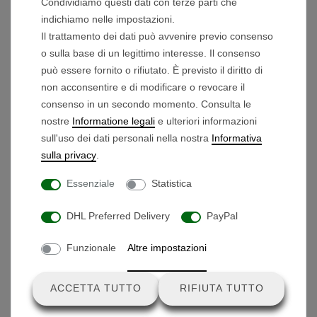
Condividiamo questi dati con terze parti che
Contenuto della confezione:
indichiamo nelle impostazioni.
2x boccola ruota
Il trattamento dei dati può avvenire previo consenso
o sulla base di un legittimo interesse. Il consenso
può essere fornito o rifiutato. È previsto il diritto di
non acconsentire e di modificare o revocare il
consenso in un secondo momento. Consulta le
Prodotti che potrebbero interessarti
nostre
Informatione legali
e ulteriori informazioni
sull'uso dei dati personali nella nostra
Informativa
Set di PowerPole® Anderson
sulla privacy
.
Essenziale
Statistica
3,99 € *
DHL Preferred Delivery
PayPal
Funzionale
Altre impostazioni
ACCETTA TUTTO
RIFIUTA TUTTO