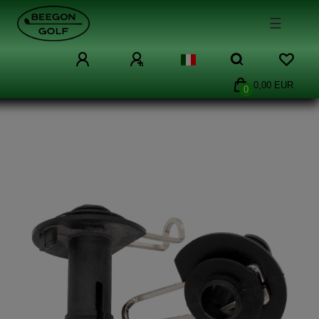
☰
0,00 EUR
0