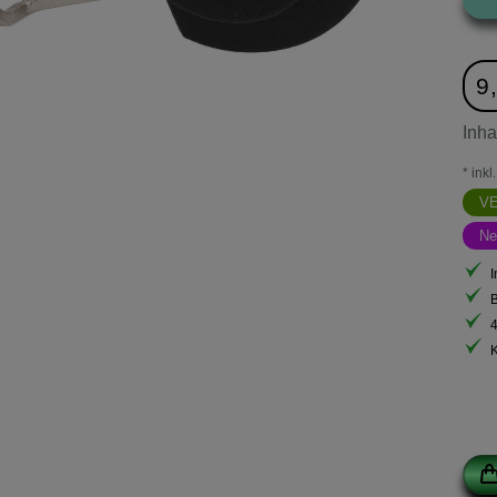
9
Inha
* ink
V
Ne
I
B