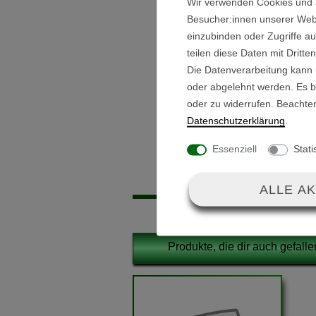
Wir verwenden Cookies und 
Besucher:innen unserer Webse
Radbuchsen mit Halteklammer 
einzubinden oder Zugriffe au
teilen diese Daten mit Dritte
Die Datenverarbeitung kann m
Die Radbuchse hat eine Aufn
oder abgelehnt werden. Es be
oder zu widerrufen. Beachte
Lieferumfang:
Daten­schutz­erklärung
.
2x Radbuchse
Essenziell
Stati
ALLE A
Produkte, die dir auch gefall