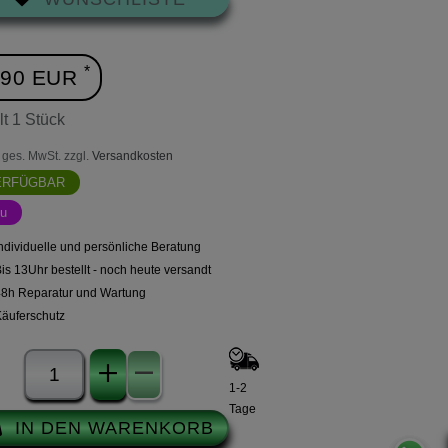
*
,90 EUR
lt
1
Stück
l. ges. MwSt. zzgl.
Versandkosten
ERFÜGBAR
u
ndividuelle und persönliche Beratung
is 13Uhr bestellt - noch heute versandt
48h Reparatur und Wartung
Käuferschutz
1-2
Tage
IN DEN WARENKORB