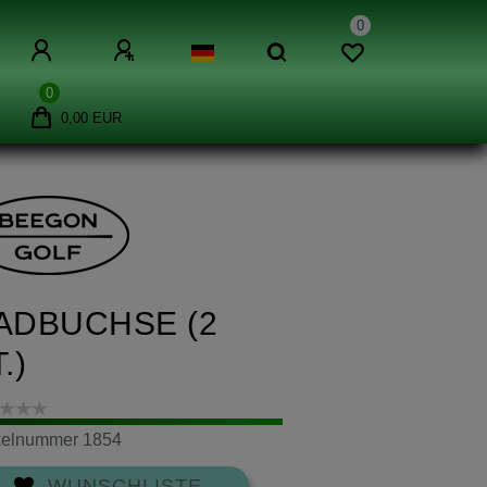
0
0
0,00 EUR
ADBUCHSE (2
.)
ikelnummer
1854
WUNSCHLISTE