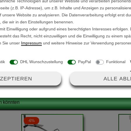
ähnliche Technologien auf unserer Website und verarbeiten persone
ite (z.B. IP-Adresse), um z.B. Inhalte und Anzeigen zu personalisiere
Außendurchmesser: 15,
für Antriebsräder Ø 29,3cm.
f unsere Website zu analysieren. Die Datenverarbeitung erfolgt erst du
Innendurchmesser: 12 
n, die wir in den Einstellungen benennen.
Höhe: 32 mm / 44,6 mm
it Einwilligung oder aufgrund eines berechtigten Interesses erfolgen.
ahme für Radkappen.
steht das Recht, nicht einzuwilligen und die Einwilligung zu einem sp
n Sie unser
Impressum
und weitere Hinweise zur Verwendung persone
stik
DHL Wunschzustellung
PayPal
Funktional
KZEPTIEREN
ALLE AB
en könnten
-6%