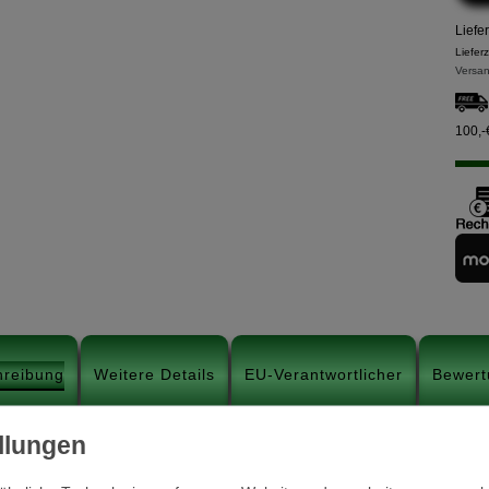
Liefe
Liefer
Versan
100,-
hreibung
Weitere Details
EU-Verantwortlicher
Bewert
Technische Details: