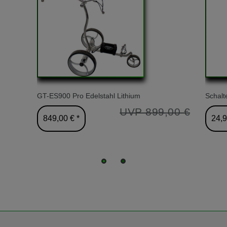
GT-ES900 Pro Edelstahl Lithium
Schalte
UVP 899,00 €
849,00 € *
24,9