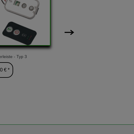
rleiste - Typ 3
Verbindungsschraube - 
0 € *
6,90 € *