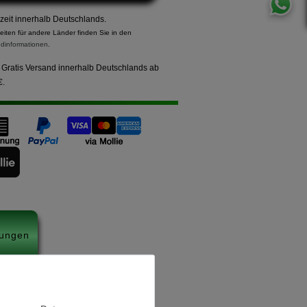
rzeit innerhalb Deutschlands.
zeiten für andere Länder finden Sie in den
dinformationen
.
Gratis Versand innerhalb Deutschlands ab
€.
ungen