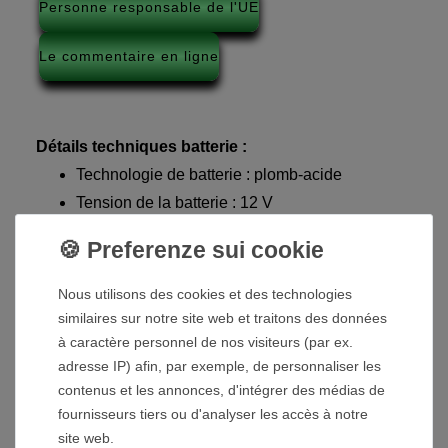
Personne responsable de l'UE
Le commentaire en ligne
Détails techniques batterie :
Technologie de batterie : plomb-acide
Tension de la batterie : 12 V
Capacité de la batterie : 33 Ah
Capacité de la batterie : 396 Wh
Nous utilisons des cookies et des technologies
Contenu de la livraison :
similaires sur notre site web et traitons des données
Batterie au plomb
à caractère personnel de nos visiteurs (par ex.
Sac en nylon
adresse IP) afin, par exemple, de personnaliser les
Câble de connexion de batterie avec
contenus et les annonces, d'intégrer des médias de
fournisseurs tiers ou d'analyser les accès à notre
connecteur GX-12, connecteur 3 broches
site web.