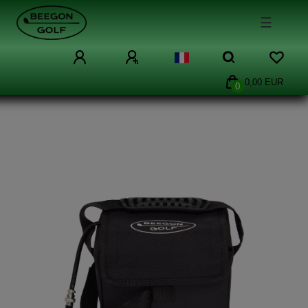
☰
0,00 EUR
0