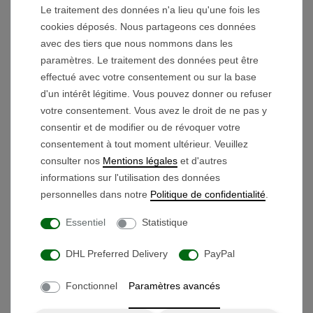
Dimensions de la batterie L/L/H : 19,5cm /
Le traitement des données n'a lieu qu'une fois les
cookies déposés. Nous partageons ces données
12,5cm / 16,5cm
avec des tiers que nous nommons dans les
Poids de la batterie : environ 10,1 kg
paramètres. Le traitement des données peut être
effectué avec votre consentement ou sur la base
d'un intérêt légitime. Vous pouvez donner ou refuser
votre consentement. Vous avez le droit de ne pas y
consentir et de modifier ou de révoquer votre
consentement à tout moment ultérieur. Veuillez
Ces produits pourraient aussi vous plaire
consulter nos
Mentions légales
et d'autres
informations sur l'utilisation des données
Grippe
personnelles dans notre
Politique de confidentialité
.
9,90 € *
Essentiel
Statistique
DHL Preferred Delivery
PayPal
Fonctionnel
Paramètres avancés