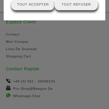
TOUT ACCEPTER
TOUT REFUSER
Espace Client
Contact
Mon Compte
Liste De Souhaits
Shopping Cart
Contact Rapide
+49 (0) 551 - 20048193
:
Pro-Shop@beegon.de
:
Whatsapp-Chat
: