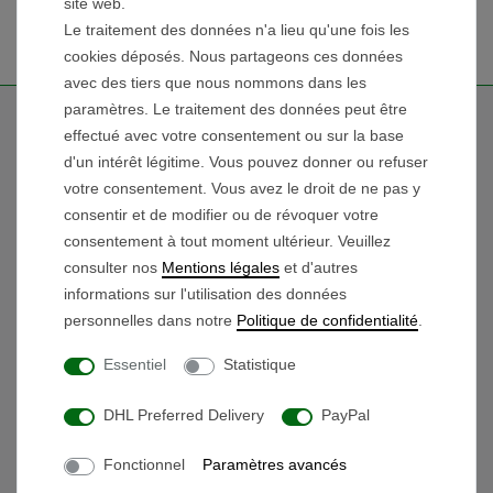
site web.
Le traitement des données n'a lieu qu'une fois les
cookies déposés. Nous partageons ces données
avec des tiers que nous nommons dans les
paramètres. Le traitement des données peut être
Espace Client
effectué avec votre consentement ou sur la base
d'un intérêt légitime. Vous pouvez donner ou refuser
Contact
votre consentement. Vous avez le droit de ne pas y
consentir et de modifier ou de révoquer votre
Mon Compte
consentement à tout moment ultérieur. Veuillez
Liste De Souhaits
consulter nos
Mentions légales
et d'autres
Shopping Cart
informations sur l'utilisation des données
personnelles dans notre
Politique de confidentialité
.
Contact Rapide
Essentiel
Statistique
+49 (0) 551 - 20048193
:
DHL Preferred Delivery
PayPal
Pro-Shop@beegon.de
:
Whatsapp-Chat
:
Fonctionnel
Paramètres avancés