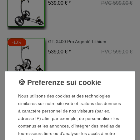
539,00 € *
PVC 599,00 €
GT-X400 Pro Argenté Lithium
-10%
539,00 € *
PVC 599,00 €
GT-X600 Pro Black Lithium
-8%
Nous utilisons des cookies et des technologies
739,00 € *
PVC 799,00 €
similaires sur notre site web et traitons des données
à caractère personnel de nos visiteurs (par ex.
adresse IP) afin, par exemple, de personnaliser les
contenus et les annonces, d'intégrer des médias de
fournisseurs tiers ou d'analyser les accès à notre
* avec TVA hors
Frais de livraison