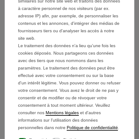
similaires sur notre site web et traitons des données
Avec le double blocage, les roues ont une meilleure
à caractère personnel de nos visiteurs (par ex.
adhérence sur l'axe.
adresse IP) afin, par exemple, de personnaliser les
contenus et les annonces, d'intégrer des médias de
Détails techniques:
fournisseurs tiers ou d'analyser les accès à notre
Version:
SET
site web.
Le traitement des données n'a lieu qu'une fois les
Couleur de la jante : argent
cookies déposés. Nous partageons ces données
Diamètre extérieur avec pneu : 32,8 cm
avec des tiers que nous nommons dans les
Diamètre extérieur de la jante : 31,5 cm
paramètres. Le traitement des données peut être
Largeur de la jante : 68 mm
effectué avec votre consentement ou sur la base
Diamètre de l'axe : 12 mm
d'un intérêt légitime. Vous pouvez donner ou refuser
votre consentement. Vous avez le droit de ne pas y
consentir et de modifier ou de révoquer votre
Contenu de la livraison :
consentement à tout moment ultérieur. Veuillez
Un jeu de roues motrices
consulter nos
Mentions légales
et d'autres
informations sur l'utilisation des données
personnelles dans notre
Politique de confidentialité
.