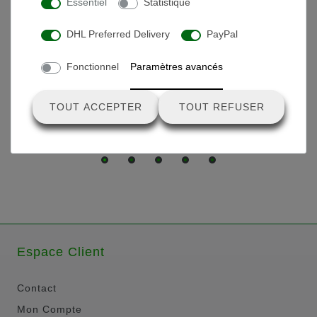
Essentiel
Statistique
Ces produits pourraient aussi vous plaire
DHL Preferred Delivery
PayPal
Câble d'extension - Type 2
Fonctionnel
Paramètres avancés
24,90 € *
TOUT ACCEPTER
TOUT REFUSER
Espace Client
Contact
Mon Compte