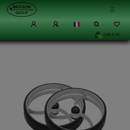
☰
0,00 EUR
0