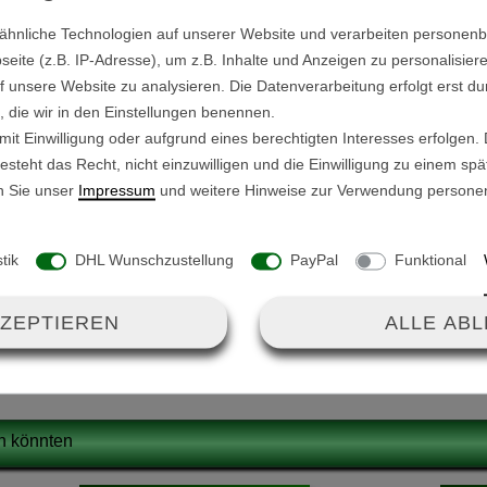
ähnliche Technologien auf unserer Website und verarbeiten persone
Spannungsbereich: 10,0
GT-X300 / GT-X400.
ite (z.B. IP-Adresse), um z.B. Inhalte und Anzeigen zu personalisiere
Max. Strom: 26 A
f unsere Website zu analysieren. Die Datenverarbeitung erfolgt erst du
Anschlüße:
ei und alle
n, die wir in den Einstellungen benennen.
1x Flachstecker (m
it Einwilligung oder aufgrund eines berechtigten Interesses erfolgen.
ntiert.
steht das Recht, nicht einzuwilligen und die Einwilligung zu einem sp
1x JST SMP-05V-
n Sie unser
Impressum
und weitere Hinweise zur Verwendung persone
1x GX-12-3 (männl
Maße: L/B/H 7,9 cm / 5,7
stik
DHL Wunschzustellung
PayPal
Funktional
KZEPTIEREN
ALLE AB
en könnten