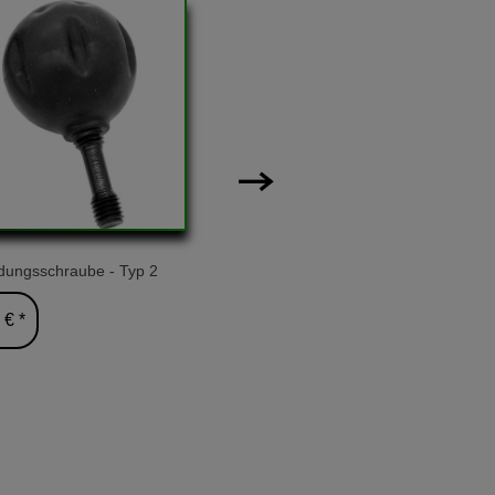
dungsschraube - Typ 2
Fernbedienung
 € *
24,90 € *