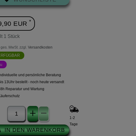
*
9,90 EUR
lt
1
Stück
l. ges. MwSt. zzgl.
Versandkosten
ERFÜGBAR
u
ndividuelle und persönliche Beratung
is 13Uhr bestellt - noch heute versandt
48h Reparatur und Wartung
Käuferschutz
1-2
Tage
IN DEN WARENKORB