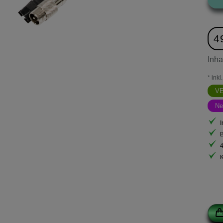
4
Inha
* ink
V
Ne
I
B