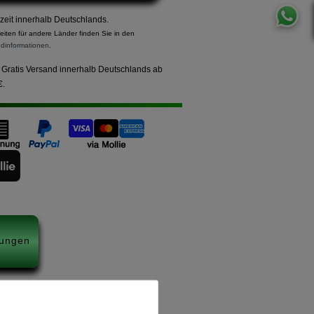
rzeit innerhalb Deutschlands.
zeiten für andere Länder finden Sie in den
dinformationen
.
Gratis Versand innerhalb Deutschlands ab
€.
ungen