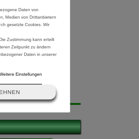
nbezogene Daten von
 V - 16,8 V
n, Medien von Drittanbietern
rch gesetzte Cookies. Wir
ännlich) für Motor
 Die Zustimmung kann erteilt
äteren Zeitpunkt zu ändern
BC für Kabelbaum
nbezogener Daten in unserer
ich) für Akku-Anschluß
 cm / 3,7 cm
Weitere Einstellungen
LEHNEN