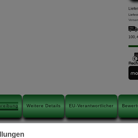
Liefe
Liefer
Versan
100,-
hreibung
Weitere Details
EU-Verantwortlicher
Bewert
Technische Details: