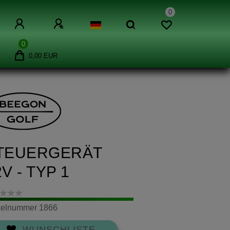
0
0
0,00 EUR
TEUERGERÄT
V - TYP 1
ikelnummer
1866
WUNSCHLISTE