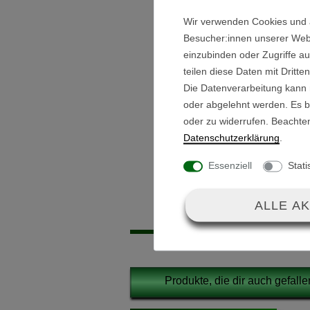
Wir verwenden Cookies und 
Ein 12V Steuergerät für den 
Besucher:innen unserer Webse
einzubinden oder Zugriffe au
Das Steuergerät ist wartungsfr
teilen diese Daten mit Dritte
Die Datenverarbeitung kann m
Steckverbindungen sind vormo
oder abgelehnt werden. Es be
oder zu widerrufen. Beachte
Daten­schutz­erklärung
.
Lieferumfang:
Essenziell
Stati
Steuergerät 12V
ALLE A
Produkte, die dir auch gefall