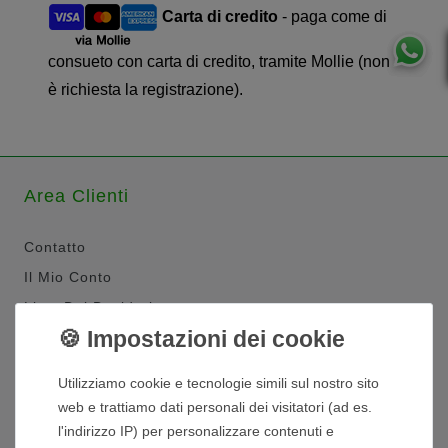
Carta di credito
- paga come di
consueto con carta di credito, tramite Mollie (non
è richiesta la registrazione).
Area Clienti
Contatto
Il Mio Conto
Lista Dei Desideri
Shopping Cart
Utilizziamo cookie e tecnologie simili sul nostro sito
Contatto Veloce
web e trattiamo dati personali dei visitatori (ad es.
l'indirizzo IP) per personalizzare contenuti e
+49 (0) 551 - 20048193
: