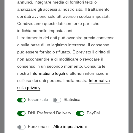
annunci, integrare media di fornitori terzi o
Pro-Shop@beegon.de
:
analizzare gli accessi al nostro sito. Il trattamento
Whatsapp-Chat
:
dei dati avviene solo attraverso i cookie impostati.
Condividiamo questi dati con terze parti che
indichiamo nelle impostazioni.
Orari di apertura:
Il trattamento dei dati può avvenire previo consenso
o sulla base di un legittimo interesse. Il consenso
Lunedì - Mercoledì 9:30 - 16:00
può essere fornito o rifiutato. È previsto il diritto di
Giovedì 9:30 - 15:00
non acconsentire e di modificare o revocare il
Venerdì 9:30 - 14:00
consenso in un secondo momento. Consulta le
nostre
Informatione legali
e ulteriori informazioni
Informazioni Sul Pagamento
sull'uso dei dati personali nella nostra
Informativa
sulla privacy
.
Essenziale
Statistica
DHL Preferred Delivery
PayPal
Sicurezza & Standard
Funzionale
Altre impostazioni