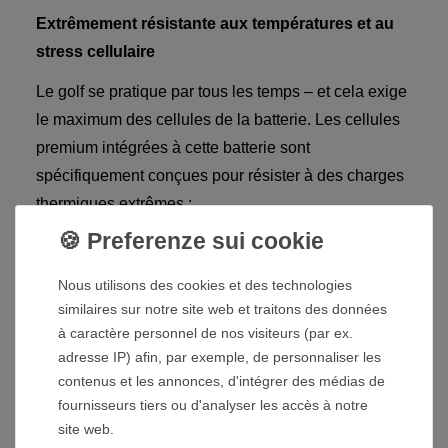
Extrêmement résistante aux températures et au
stress cellulaire
Le golf se pratique par tous les temps – et cela exige
le maximum des cellules de la batterie. Les cellules
premium intégrées à cette batterie sont
spécifiquement conçues pour résister à des charges
thermiques extrêmes :
Résistante à la chaleur en été
: Sous un soleil
de plomb et à l'intérieur de sacs chauffés, les
Nous utilisons des cookies et des technologies
cellules internes fonctionnent de manière
similaires sur notre site web et traitons des données
totalement stable et sûre, sans perdre en
à caractère personnel de nos visiteurs (par ex.
adresse IP) afin, par exemple, de personnaliser les
efficacité.
contenus et les annonces, d'intégrer des médias de
Résistante au froid en hiver
: Même en cas
fournisseurs tiers ou d'analyser les accès à notre
de températures glaciales et de vent mordant,
site web.