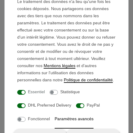
Le traitement des données n'a lieu qu'une fois les
la tension ne chute pas, garantissant que votre
cookies déposés. Nous partageons ces données
chariot conserve toujours sa pleine puissance.
avec des tiers que nous nommons dans les
Protection contre le vieillissement
paramètres. Le traitement des données peut être
effectué avec votre consentement ou sur la base
prématuré
: Cette tolérance extrême aux
d'un intérêt légitime. Vous pouvez donner ou refuser
températures minimise considérablement le
votre consentement. Vous avez le droit de ne pas y
stress sur les cellules et assure une durée de
consentir et de modifier ou de révoquer votre
vie exceptionnellement longue au fil des ans.
consentement à tout moment ultérieur. Veuillez
consulter nos
Mentions légales
et d'autres
informations sur l'utilisation des données
personnelles dans notre
Politique de confidentialité
.
Technologie de charge intelligente avec
refroidissement par ventilateur actif
Essentiel
Statistique
Le chargeur spécialisé inclus est parfaitement
DHL Preferred Delivery
PayPal
adapté à la chimie des cellules et fonctionne avec
Fonctionnel
Paramètres avancés
une structure de charge précise
CC/CV (Courant
Constant / Tension Constante)
. Pour rendre ce