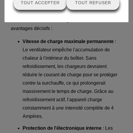
TOUT ACCEPTER
TOUT REFUSER
processus aussi sûr et efficace que possible, le
chargeur est équipé d'un
ventilateur de
refroidissement actif intégré
. Cela offre des
avantages décisifs :
Vitesse de charge maximale permanente
:
Le ventilateur empêche l'accumulation de
chaleur à l'intérieur du boîtier. Sans
refroidissement, les chargeurs devraient
réduire le courant de charge pour se protéger
contre la surchauffe, ce qui prolongerait
massivement le temps de charge. Grâce au
refroidissement actif, l'appareil charge
constamment à une intensité complète de 4
Ampères.
Protection de l'électronique interne
: Les