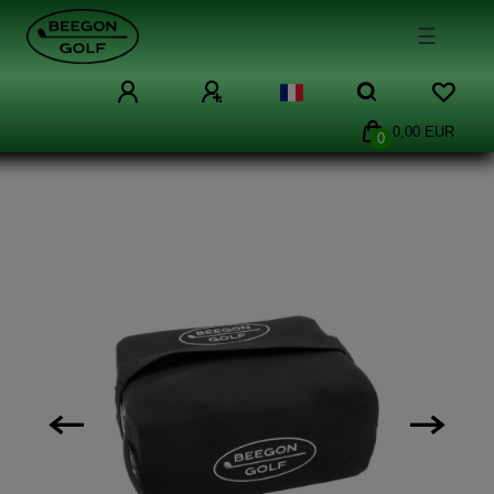
☰
0,00 EUR
0