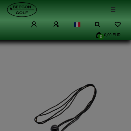
☰
0,00 EUR
0