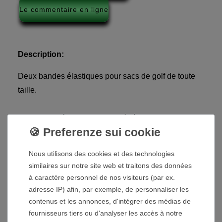
Le commentaire en ligne
Description:
Deux bandes élastiques pour sacs de golf de toute
taille.
Les bandes élastiques sont tirés à travers les
supports de sac (partie du cadre) du chariot de golf.
Nous utilisons des cookies et des technologies
Les bandes élastiques ont une force de tension
similaires sur notre site web et traitons des données
élevée, ce qui signifie que le sac de golf est
à caractère personnel de nos visiteurs (par ex.
maintenu en toute sécurité sur le chariot de golf.
adresse IP) afin, par exemple, de personnaliser les
Détails techniques:
contenus et les annonces, d'intégrer des médias de
fournisseurs tiers ou d'analyser les accès à notre
Longueur détendue : environ 60 cm