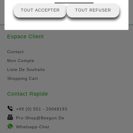
TOUT ACCEPTER
TOUT REFUSER
Espace Client
Contact
Mon Compte
Liste De Souhaits
Shopping Cart
Contact Rapide
+49 (0) 551 - 20048193
:
Pro-Shop@beegon.de
:
Whatsapp-Chat
: