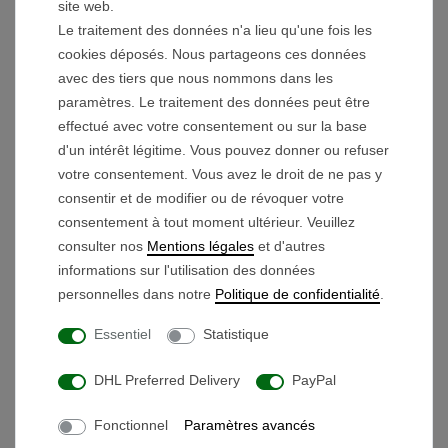
site web.
Max. Longueur étirée : < 100 cm
Le traitement des données n'a lieu qu'une fois les
cookies déposés. Nous partageons ces données
avec des tiers que nous nommons dans les
Contenu de la livraison :
paramètres. Le traitement des données peut être
effectué avec votre consentement ou sur la base
2x bandes élastiques
d'un intérêt légitime. Vous pouvez donner ou refuser
votre consentement. Vous avez le droit de ne pas y
consentir et de modifier ou de révoquer votre
consentement à tout moment ultérieur. Veuillez
Ces produits pourraient aussi vous plaire
consulter nos
Mentions légales
et d'autres
informations sur l'utilisation des données
Antivol de roue (2 pcs.)
personnelles dans notre
Politique de confidentialité
.
Essentiel
Statistique
14,90 € *
DHL Preferred Delivery
PayPal
Fonctionnel
Paramètres avancés