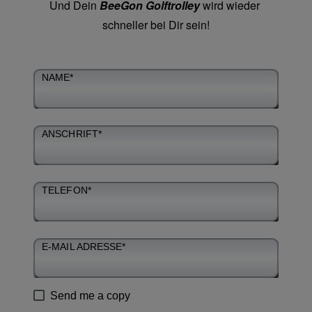
Und Dein 
BeeGon Golftrolley
 wird wieder 
schneller bei Dir sein!
Ceres::Template.mailFormHoneypotLabel
NAME*
ANSCHRIFT*
TELEFON*
E-MAIL ADRESSE*
Send me a copy