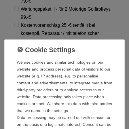
79,-€
Wartungspaket II - für 2 Motorige Golftrolleys
99,-€
Kostenvoranschlag 25,-€ (entfällt bei
kostenpfl. Reparatur / mit telefonischer
Rückmeldung)
Reparatur mit Kostenfreigabe (Betrag bitte
unten eintragen)
We use cookies and similar technologies on our
Reparatur im Rahmen der Gewährleistung
website and process personal data of visitors to our
Reparatur im Rahmen der Garantie
website (e.g. IP address), e.g. to personalise
content and advertisements, to integrate media from
KOSTENFREIGABE BIS XXX,-€
third-party providers or to analyse access to our
website. Data processing only takes place when
cookies are set. We share this data with third parties
that we name in the settings.
Data processing may be carried out with consent or
I hereby confirm that I have read the
Privacy
on the basis of a legitimate interest. Consent can be
*
policy
.