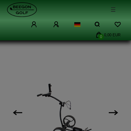
☰
0,00 EUR
0