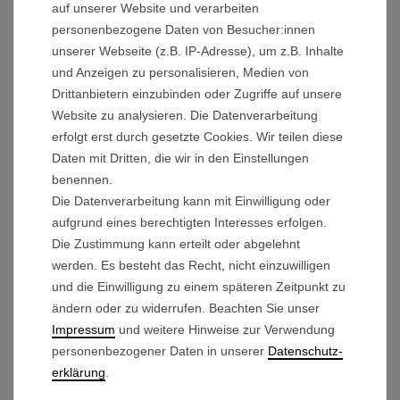
auf unserer Website und verarbeiten
Energie für lange Runden auf anspruchsvollen
personenbezogene Daten von Besucher:innen
Plätzen.
unserer Webseite (z.B. IP-Adresse), um z.B. Inhalte
und Anzeigen zu personalisieren, Medien von
Drittanbietern einzubinden oder Zugriffe auf unsere
INTELLIGENTE FEATURES FÜR IHR
Website zu analysieren. Die Datenverarbeitung
SPIEL
erfolgt erst durch gesetzte Cookies. Wir teilen diese
Daten mit Dritten, die wir in den Einstellungen
ONE-PUSH-Memory:
Speichern Sie Ihr
benennen.
bevorzugtes Gehtempo einfach ab und rufen
Die Datenverarbeitung kann mit Einwilligung oder
Sie es per Knopfdruck wieder auf.
aufgrund eines berechtigten Interesses erfolgen.
Integrierter USB-Anschluss:
Laden Sie Ihr
Die Zustimmung kann erteilt oder abgelehnt
Smartphone oder GPS-Gerät direkt während
werden. Es besteht das Recht, nicht einzuwilligen
der Fahrt.
und die Einwilligung zu einem späteren Zeitpunkt zu
ändern oder zu widerrufen. Beachten Sie unser
3-Stufen-Timer:
Schicken Sie Ihren Trolley per
Impressum
und weitere Hinweise zur Verwendung
Automatik (
6, 12 18 Sekunden
) einfach voraus.
personenbezogener Daten in unserer
Daten­schutz­
Sicherheits-Motorbremse:
Dient als
erklärung
.
praktische Abstellhilfe und
vermindert