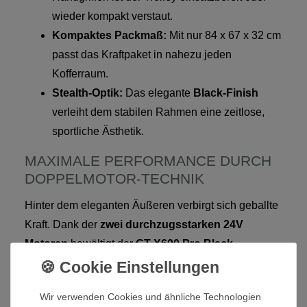
wieder kompakt verstaut.
Kompaktes Packmaß:
Mit nur 84 x 67 x 32 cm
passt das Kraftpaket in nahezu jeden
Kofferraum.
Stealth-Optik:
Das elegante
Black-Finish
verleiht dem stabilen Rahmen eine zeitlose,
sportliche Ästhetik.
MAXIMALE PERFORMANCE DURCH
DOPPELMOTOR-TECHNIK
Hinter dem eleganten Äußeren verbirgt sich geballte
Kraft. Dank der
zwei durchzugsstarken 24V
Motoren
bewältigt der
GT-X600 Pro Black
Steigungen von bis zu
18 %
souverän. Der
ausdauernde
24V/10Ah Lithium-Akku
garantiert
Wir verwenden Cookies und ähnliche Technologien
dabei eine Laufleistung von
bis zu 20 km
– genug