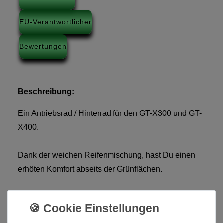
EU-Verantwortlicher
Bewertungen
Beschreibung:
Ein Antriebsrad / Hinterrad für den GT-X300 und GT-
X400.
Dank der weichen Reifenmischung, hast Du einen
erhöten Komfort abseits der Grünflächen.
Die Reifenmischung absorbiert viele Stöße und lässt
den Golftrolley ruhiger laufen, ohne lässtige