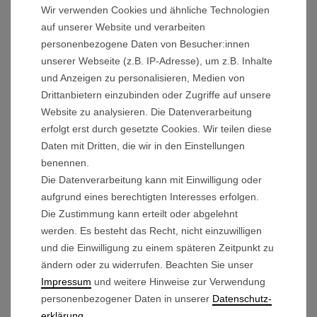
Vibrationen.
Wir verwenden Cookies und ähnliche Technologien
auf unserer Website und verarbeiten
Erlebe die Wendigkeit deines Trolleys, dank der
personenbezogene Daten von Besucher:innen
unserer Webseite (z.B. IP-Adresse), um z.B. Inhalte
montierten Freilaufnabe.
und Anzeigen zu personalisieren, Medien von
Technische Details:
Drittanbietern einzubinden oder Zugriffe auf unsere
Ausführung:
LINKS
Website zu analysieren. Die Datenverarbeitung
erfolgt erst durch gesetzte Cookies. Wir teilen diese
Farbe der Felge: Anthrazit
Daten mit Dritten, die wir in den Einstellungen
Außendurchmesser mit Reifen: 29,3cm
benennen.
Außendurchmesser Felge: 27,1cm
Die Datenverarbeitung kann mit Einwilligung oder
Felgenbreite: 71mm
aufgrund eines berechtigten Interesses erfolgen.
Durchmesser Achsaufnahme: 12mm
Die Zustimmung kann erteilt oder abgelehnt
werden. Es besteht das Recht, nicht einzuwilligen
und die Einwilligung zu einem späteren Zeitpunkt zu
Lieferumfang:
ändern oder zu widerrufen. Beachten Sie unser
Antriebsrad linke Seite
Impressum
und weitere Hinweise zur Verwendung
personenbezogener Daten in unserer
Daten­schutz­
erklärung
.