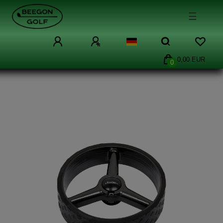
☰
0,00 EUR
0