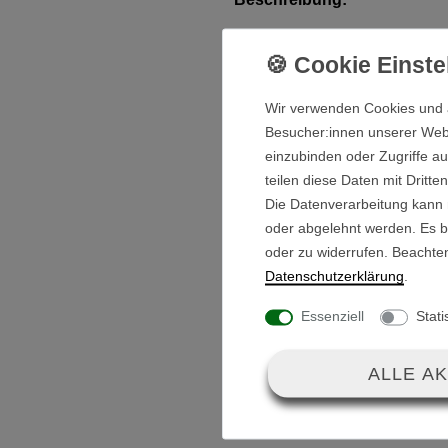
Eine 3-polige XLR Kupplung f
am Golftrolley GT-ES900 / -
Wir verwenden Cookies und 
Es sind nur 2 Pole belegt (+ rot
Besucher:innen unserer Webse
bleibt ungenutzt.
einzubinden oder Zugriffe au
teilen diese Daten mit Dritte
Die Datenverarbeitung kann m
Die Ausführung ist vormontiert
oder abgelehnt werden. Es be
werden.
oder zu widerrufen. Beachte
Daten­schutz­erklärung
.
Lieferumfang:
Essenziell
Stati
XLR-Kupplung inkl
Trägerrahmen silb
ALLE A
Gummidichtung
2x Schrauben