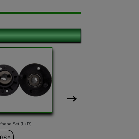
ufnabe Set (L+R)
33Ah / 12V Blei-Batterie
0 € *
99,00 € *