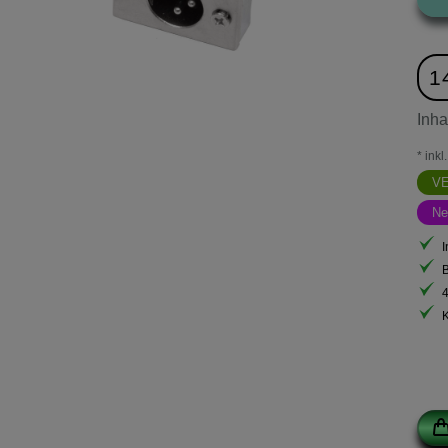
1
Inha
* ink
V
Ne
I
B