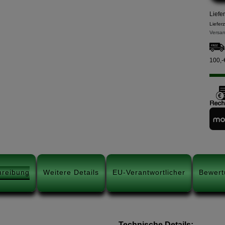
Liefe
Liefer
Versan
100,-
hreibung
Weitere Details
EU-Verantwortlicher
Bewert
Technische Details: