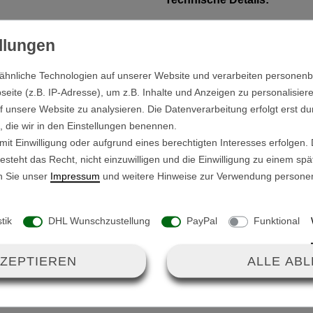
Kupplung Typ: XLR Kup
ür den Anschluss eines Akkus
Spannungsbereich: 0V 
ES900R und -X600.
Aderanschluss: Rundste
ähnliche Technologien auf unserer Website und verarbeiten persone
/- schwarz), der dritte Pol
ite (z.B. IP-Adresse), um z.B. Inhalte und Anzeigen zu personalisiere
f unsere Website zu analysieren. Die Datenverarbeitung erfolgt erst du
n, die wir in den Einstellungen benennen.
it Einwilligung oder aufgrund eines berechtigten Interesses erfolgen.
 und es muss nicht gelötet
steht das Recht, nicht einzuwilligen und die Einwilligung zu einem sp
n Sie unser
Impressum
und weitere Hinweise zur Verwendung persone
stik
DHL Wunschzustellung
PayPal
Funktional
. Anschluss
er
KZEPTIEREN
ALLE AB