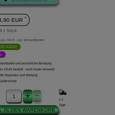
*
4,90 EUR
lt
1
Stück
l. ges. MwSt. zzgl.
Versandkosten
ERFÜGBAR
u
ndividuelle und persönliche Beratung
is 13Uhr bestellt - noch heute versandt
48h Reparatur und Wartung
Käuferschutz
1-2
Tage
IN DEN WARENKORB