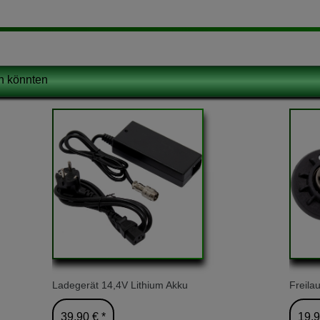
en könnten
Ladegerät 14,4V Lithium Akku
Freila
39,90 € *
19,9