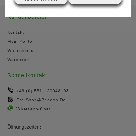
Kundenbereich
Kontakt
Mein Konto
Wunschliste
Warenkorb
Schnellkontakt
+49 (0) 551 - 20048193
:
Pro-Shop@beegon.de
:
Whatsapp-Chat
:
Öffnungszeiten: