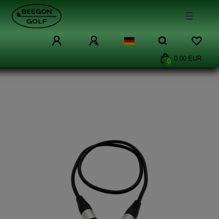
☰
0,00 EUR
0