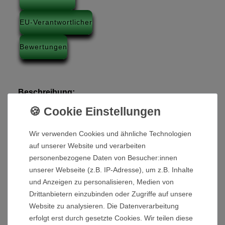
EU-Verantwortlicher
Bewertungen
Beschreibung:
Ein Verlängerungskabel für unsere 24V Akkus der
Modelle GT-X600 / GT-ES900 / GT-ES900R.
Wir verwenden Cookies und ähnliche Technologien
Technische Details:
auf unserer Website und verarbeiten
personenbezogene Daten von Besucher:innen
Anschluss Typ: XLR 3-polig
unserer Webseite (z.B. IP-Adresse), um z.B. Inhalte
Länge: ca. 95 cm
und Anzeigen zu personalisieren, Medien von
Drittanbietern einzubinden oder Zugriffe auf unsere
Website zu analysieren. Die Datenverarbeitung
Lieferumfang:
erfolgt erst durch gesetzte Cookies. Wir teilen diese