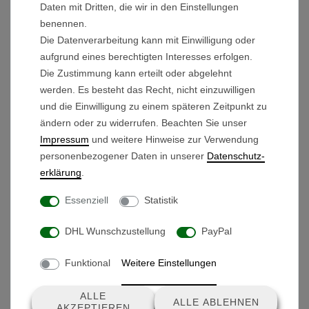
Verlängerungskabel
Daten mit Dritten, die wir in den Einstellungen
benennen.
Die Datenverarbeitung kann mit Einwilligung oder
aufgrund eines berechtigten Interesses erfolgen.
Die Zustimmung kann erteilt oder abgelehnt
werden. Es besteht das Recht, nicht einzuwilligen
und die Einwilligung zu einem späteren Zeitpunkt zu
Produkte, die dir auch gefallen könnten
ändern oder zu widerrufen. Beachten Sie unser
Impressum
und weitere Hinweise zur Verwendung
personenbezogener Daten in unserer
Daten­schutz­
Antriebsachse Typ 2
erklärung
.
39,90 € *
Essenziell
Statistik
DHL Wunschzustellung
PayPal
Funktional
Weitere Einstellungen
ALLE
ALLE ABLEHNEN
AKZEPTIEREN