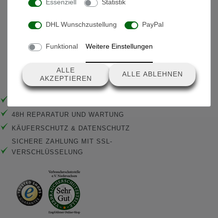
Essenziell
Statistik
DHL Wunschzustellung
PayPal
Funktional
Weitere Einstellungen
ALLE
ALLE ABLEHNEN
Sicherheit & Standartds
AKZEPTIEREN
SCHNELLE LIEFERUNG
48H REPARATUR UND WARTUNG
KÄUFERSCHUTZ & DATENSCHUTZ
SICHERE ZAHLUNG MIT SSL-
VERSCHLÜSSELUNG