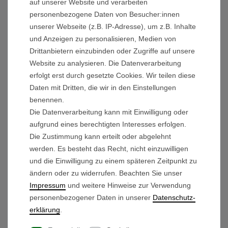
auf unserer Website und verarbeiten
Mein Konto
personenbezogene Daten von Besucher:innen
Wunschliste
unserer Webseite (z.B. IP-Adresse), um z.B. Inhalte
Warenkorb
und Anzeigen zu personalisieren, Medien von
Drittanbietern einzubinden oder Zugriffe auf unsere
Schnellkontakt
Website zu analysieren. Die Datenverarbeitung
erfolgt erst durch gesetzte Cookies. Wir teilen diese
Daten mit Dritten, die wir in den Einstellungen
+49 (0) 551 - 20048193
:
benennen.
Pro-Shop@beegon.de
:
Die Datenverarbeitung kann mit Einwilligung oder
Whatsapp-Chat
:
aufgrund eines berechtigten Interesses erfolgen.
Die Zustimmung kann erteilt oder abgelehnt
werden. Es besteht das Recht, nicht einzuwilligen
Öffnungszeiten:
und die Einwilligung zu einem späteren Zeitpunkt zu
Montag - Mittwoch 9:30 - 16:00 Uhr
ändern oder zu widerrufen. Beachten Sie unser
Donnerstag 9:30 - 15:00 Uhr
Impressum
und weitere Hinweise zur Verwendung
Freitag 9:30 - 14:00 Uhr
personenbezogener Daten in unserer
Daten­schutz­
erklärung
.
Zahlungsinformationen