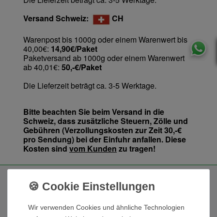
Versand Schweiz:
CH
Warenpost bis 1000g oder einem Warenwert bis
40,00€:
14,90€/Paket
Paketversand ab 1000g oder einem Warenwert
ab 40,01€:
50,-€/Paket
Die Lieferzeit beträgt ca. 3-5 Werktage.
Bitte beachten Sie beim Versand in die
Schweiz, dass zusätzliche Steuern, Zölle und
Gebühren (Verzollungskosten zur Zeit 30,-€
pro Sendung) bei der Einfuhr anfallen. Diese
Kosten sind
vom Kunden
zu tragen!
Kundenbereich
Wir verwenden Cookies und ähnliche Technologien
Kontakt