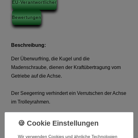
EU-Verantwortlicher
Bewertungen
Beschreibung:
Der Überwurfring, die Kugel und die
Madenschraube, dienen der Kraftübertragung vom
Getriebe auf die Achse.
Der Seegerring verhindert ein Verrutschen der Achse
im Trolleyrahmen.
Die Hohlspannstifte werden an den äusseren Enden
der Achse eingesetzt und sind für die Arretierung der
Räder notwendig.
Wir verwenden Cookies und ähnliche Technologien