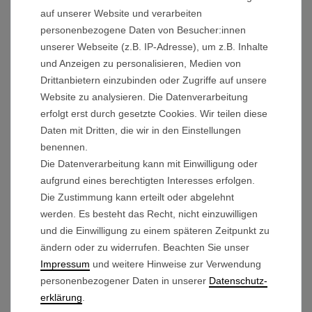
auf unserer Website und verarbeiten
Technische Details:
personenbezogene Daten von Besucher:innen
Durchmesser Überwurfring: 17,2 mm
unserer Webseite (z.B. IP-Adresse), um z.B. Inhalte
und Anzeigen zu personalisieren, Medien von
Durchmesser Seegerring: 11 mm
Drittanbietern einzubinden oder Zugriffe auf unsere
Maße Hohlspannstift: Durchm.: 4,2 mm / Länge:
Website zu analysieren. Die Datenverarbeitung
20 mm
erfolgt erst durch gesetzte Cookies. Wir teilen diese
Daten mit Dritten, die wir in den Einstellungen
benennen.
Lieferumfang:
Die Datenverarbeitung kann mit Einwilligung oder
Überwurfring
aufgrund eines berechtigten Interesses erfolgen.
Stahlkugel
Die Zustimmung kann erteilt oder abgelehnt
Madenschraube
werden. Es besteht das Recht, nicht einzuwilligen
und die Einwilligung zu einem späteren Zeitpunkt zu
Seegerring
ändern oder zu widerrufen. Beachten Sie unser
2x Hohlspannstift
Impressum
und weitere Hinweise zur Verwendung
personenbezogener Daten in unserer
Daten­schutz­
erklärung
.