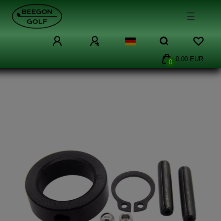
☰
0,00 EUR
0